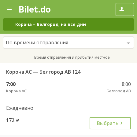
Bilet.do
—
Bilet.do
Поиск
и
покупка
Короча
–
Белгород
на все дни
билетов
на
автобус
По времени отправления
онлайн
Время отправления и прибытия местное
Короча АС — Белгород АВ 124
7:00
8:00
Короча АС
Белгород АВ
Ежедневно
172
руб.
Выбрать