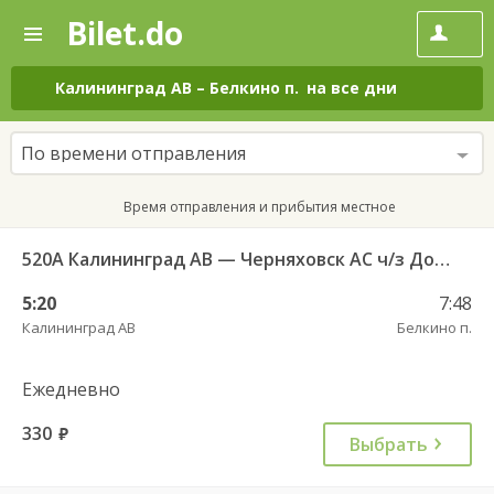
Bilet.do
—
Bilet.do
Поиск
и
покупка
Калининград АВ
–
Белкино п.
на все дни
билетов
на
автобус
По времени отправления
онлайн
Время отправления и прибытия местное
520А Калининград АВ — Черняховск АС ч/з Домново п., Правдинск КДП
5:20
7:48
Калининград АВ
Белкино п.
Ежедневно
330
руб.
Выбрать