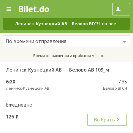
Bilet.do
—
Bilet.do
Поиск
и
покупка
Ленинск-Кузнецкий АВ
–
Белово ВГСЧ
на все дни
билетов
на
автобус
По времени отправления
онлайн
Время отправления и прибытия местное
Ленинск-Кузнецкий АВ — Белово АВ 109_м
6:20
7:35
Ленинск-Кузнецкий АВ
Белово ВГСЧ
Ежедневно
126
руб.
Выбрать