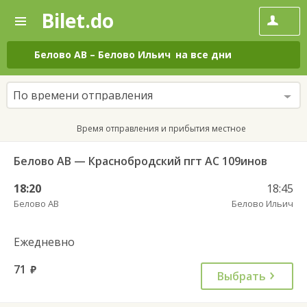
Bilet.do
—
Bilet.do
Поиск
и
покупка
Белово АВ
–
Белово Ильич
на все дни
билетов
на
автобус
По времени отправления
онлайн
Время отправления и прибытия местное
Белово АВ — Краснобродский пгт АС 109инов
18:20
18:45
Белово АВ
Белово Ильич
Ежедневно
71
руб.
Выбрать