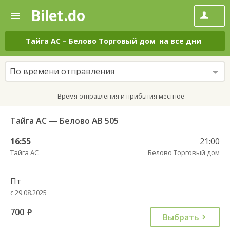
Bilet.do
—
Bilet.do
Поиск
и
покупка
Тайга АС
–
Белово Торговый дом
на все дни
билетов
на
автобус
По времени отправления
онлайн
Время отправления и прибытия местное
Тайга АС — Белово АВ 505
16:55
21:00
Тайга АС
Белово Торговый дом
Пт
с 29.08.2025
700
руб.
Выбрать