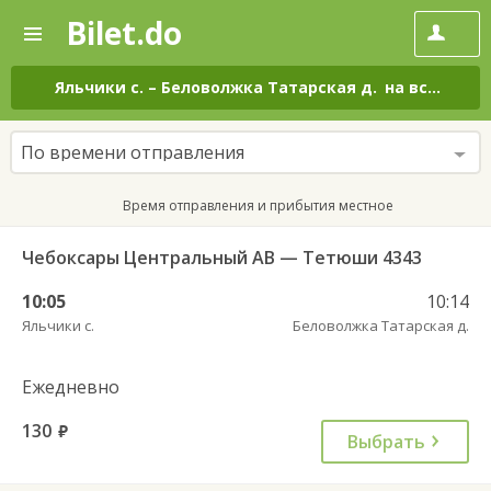
Bilet.do
—
Bilet.do
Поиск
и
покупка
Яльчики с.
–
Беловолжка Татарская д.
на все дни
билетов
на
автобус
По времени отправления
онлайн
Время отправления и прибытия местное
Чебоксары Центральный АВ — Тетюши 4343
10:05
10:14
Яльчики с.
Беловолжка Татарская д.
Ежедневно
130
руб.
Выбрать