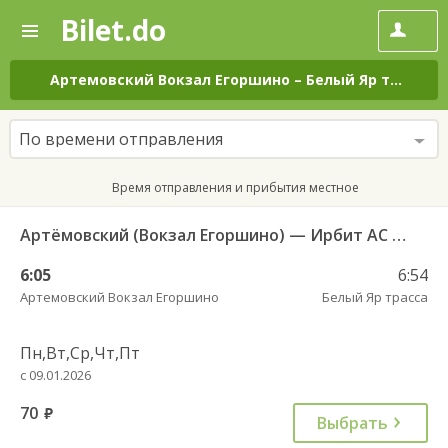
Bilet.do
—
Bilet.do
Поиск
и
покупка
Артемовский Вокзал Егоршино
–
Белый Яр трасса
билетов
на
автобус
По времени отправления
онлайн
Время отправления и прибытия местное
Артёмовский (Вокзал Егоршино) — Ирбит АС 521
6:05
6:54
Артемовский Вокзал Егоршино
Белый Яр трасса
Пн,Вт,Ср,Чт,Пт
с 09.01.2026
70
руб.
Выбрать