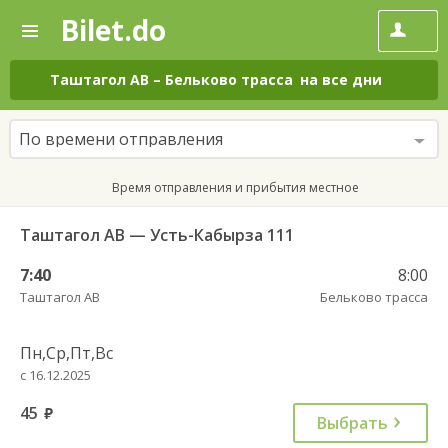
Bilet.do
—
Bilet.do
Поиск
и
покупка
Таштагол АВ
–
Бельково трасса
на все дни
билетов
на
автобус
По времени отправления
онлайн
Время отправления и прибытия местное
Таштагол АВ — Усть-Кабырза 111
7:40
8:00
Таштагол АВ
Бельково трасса
Пн,Ср,Пт,Вс
с 16.12.2025
45
руб.
Выбрать