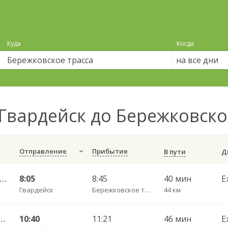
Куда
Когда
на все дни
Гвардейск до Бережковско
Отправление
Прибытие
В пути
Калининград АВ — Гусев КДП ч/з Черняховск АС
8:05
8:45
40 мин
Е
Гвардейск
Бережковское трасса
44 км
Чернышевское п. ч/з Гвардейск КДП, Черняховск АС
10:40
11:21
46 мин
Е