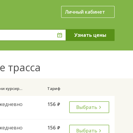
Личный кабинет
е трасса
Дни курсирования
Тариф
жедневно
156
руб.
Выбрать
жедневно
156
руб.
Выбрать