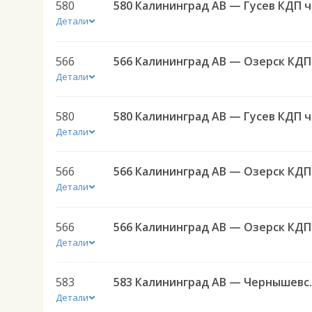
580
580 
Детали
566
566 
Детали
580
580 
Детали
566
566 
Детали
566
566 
Детали
583
583 Калининград АВ — 
Детали