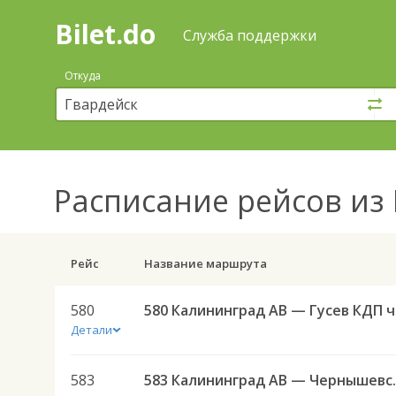
Bilet.do
—
Bilet.do
Поиск
Служба поддержки
и
покупка
Откуда
билетов
на
автобус
онлайн
Расписание рейсов
из 
Рейс
Название маршрута
580
580 
Детали
583
583 Калининград АВ — 