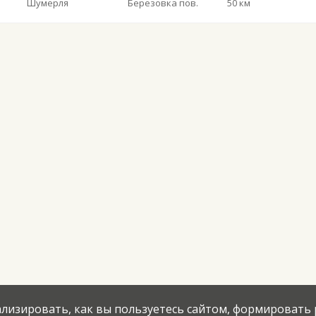
Шумерля
Березовка пов.
50 км
нализировать, как вы пользуетесь сайтом, формировать