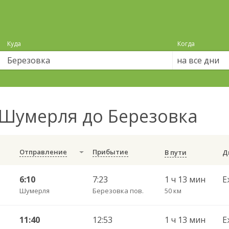
Куда
Когда
на все дни
Шумерля до Березовка
Отправление
Прибытие
В пути
6:10
7:23
1 ч 13 мин
Е
Шумерля
Березовка пов.
50 км
11:40
12:53
1 ч 13 мин
Е