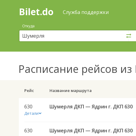
Bilet.do
—
Bilet.do
Поиск
Служба поддержки
и
покупка
Откуда
билетов
на
автобус
онлайн
Расписание рейсов
из 
Рейс
Название маршрута
630
Шумерля ДКП — Ядрин г. ДКП 630
Детали
630
Шумерля ДКП — Ядрин г. ДКП 630