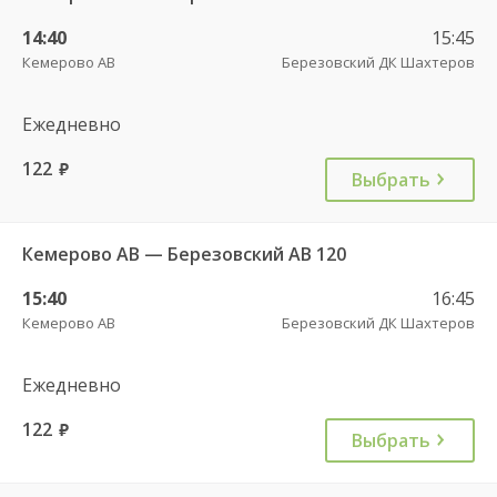
14:40
15:45
Кемерово АВ
Березовский ДК Шахтеров
Ежедневно
122
руб.
Выбрать
Кемерово АВ — Березовский АВ 120
15:40
16:45
Кемерово АВ
Березовский ДК Шахтеров
Ежедневно
122
руб.
Выбрать