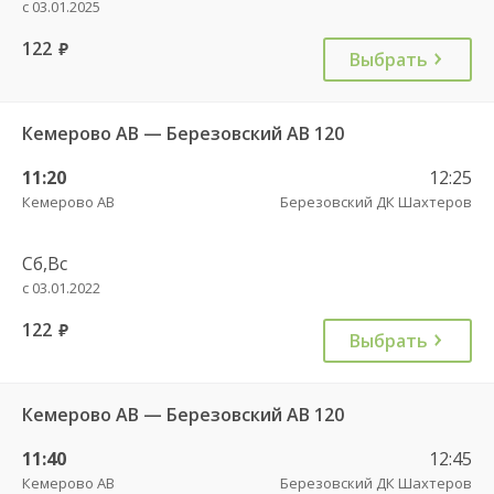
с 03.01.2025
122
руб.
Выбрать
Кемерово АВ — Березовский АВ 120
11:20
12:25
Кемерово АВ
Березовский ДК Шахтеров
Сб,Вс
с 03.01.2022
122
руб.
Выбрать
Кемерово АВ — Березовский АВ 120
11:40
12:45
Кемерово АВ
Березовский ДК Шахтеров