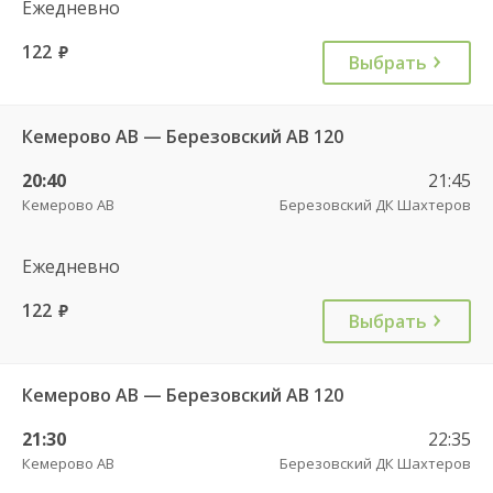
Ежедневно
122
руб.
Выбрать
Кемерово АВ — Березовский АВ 120
20:40
21:45
Кемерово АВ
Березовский ДК Шахтеров
Ежедневно
122
руб.
Выбрать
Кемерово АВ — Березовский АВ 120
21:30
22:35
Кемерово АВ
Березовский ДК Шахтеров