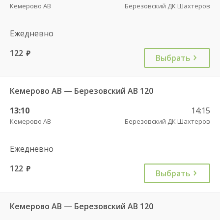
Кемерово АВ
Березовский ДК Шахтеров
Ежедневно
122
руб.
Выбрать
Кемерово АВ — Березовский АВ 120
13:10
14:15
Кемерово АВ
Березовский ДК Шахтеров
Ежедневно
122
руб.
Выбрать
Кемерово АВ — Березовский АВ 120