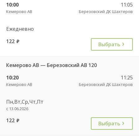
10:00
11:05
Кемерово АВ
Березовский ДК Шахтеров
Ежедневно
122
руб.
Выбрать
Кемерово АВ — Березовский АВ 120
10:20
11:25
Кемерово АВ
Березовский ДК Шахтеров
Пн,Вт,Ср,Чт,Пт
с 13.06.2026
122
руб.
Выбрать