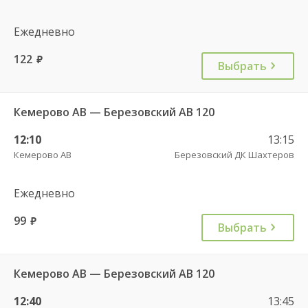
Ежедневно
122
руб.
Выбрать
Кемерово АВ — Березовский АВ 120
12:10
13:15
Кемерово АВ
Березовский ДК Шахтеров
Ежедневно
99
руб.
Выбрать
Кемерово АВ — Березовский АВ 120
12:40
13:45