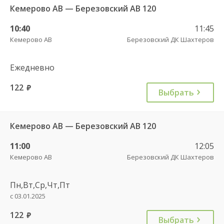
Кемерово АВ — Березовский АВ 120
10:40
11:45
Кемерово АВ
Березовский ДК Шахтеров
Ежедневно
122
руб.
Выбрать
Кемерово АВ — Березовский АВ 120
11:00
12:05
Кемерово АВ
Березовский ДК Шахтеров
Пн,Вт,Ср,Чт,Пт
с 03.01.2025
122
руб.
Выбрать