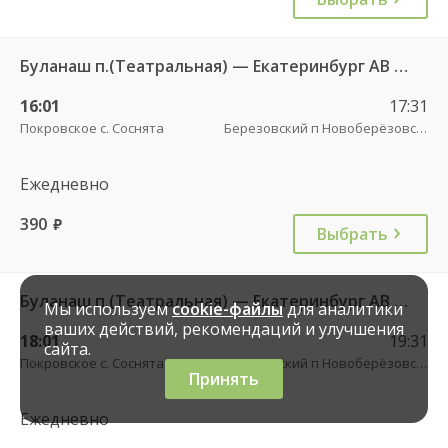
Буланаш п.(Театральная) — Екатеринбург АВ Северный 523
16:01
17:31
Покровское с. Соснята
Березовский п Новоберёзовский
Ежедневно
390
руб.
Выбрать
Буланаш п.(Театральная) — Екатеринбург АВ Северный 523
Мы используем
cookie-файлы
для аналитики
ваших действий, рекомендаций и улучшения
18:01
19:31
сайта.
Покровское с. Соснята
Березовский п Новоберёзовский
Принять
Ежедневно