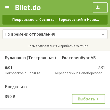
Bilet.do
—
Bilet.do
Поиск
и
покупка
Покровское с. Соснята
–
Березовский п Новоберёзовский
билетов
на
автобус
По времени отправления
онлайн
Время отправления и прибытия местное
Буланаш п.(Театральная) — Екатеринбург АВ Северный 523
6:01
7:31
Покровское с. Соснята
Березовский п Новоберёзовский
Ежедневно
390
руб.
Выбрать