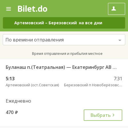
Bilet.do
—
Bilet.do
Поиск
и
покупка
Артемовский
–
Березовский
на все дни
билетов
на
автобус
По времени отправления
онлайн
Время отправления и прибытия местное
Буланаш п.(Театральная) — Екатеринбург АВ Северный 523
5:13
7:31
Артемовский (ост.Советская)
Березовский п Новоберёзовский
Ежедневно
470
руб.
Выбрать