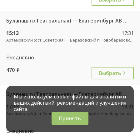
Буланаш п.(Театральная) — Екатеринбург АВ Северный 523
15:13
17:31
Артемовский (ост.Советская)
Березовский п Новоберёзовский
Ежедневно
470
руб.
Выбрать
Буланаш п.(Театральная) — Екатеринбург АВ Северный 523
Мы используем
cookie-файлы
для аналитики
ваших действий, рекомендаций и улучшения
17:13
19:31
сайта.
Артемовский (ост.Советская)
Березовский п Новоберёзовский
Принять
Ежедневно