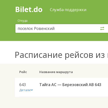
Bilet.do
—
Bilet.do
Поиск
Служба поддержки
и
покупка
Откуда
билетов
на
автобус
онлайн
Расписание рейсов
из 
Рейс
Название маршрута
643
Тайга АС — Березовский АВ 643
Детали