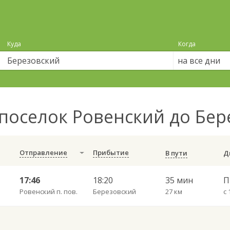
Куда
Когда
на все дни
поселок Ровенский до Бе
Отправление
Прибытие
В пути
17:46
18:20
35 мин
П
Ровенский п. пов.
Березовский
27 км
с 