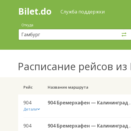
Bilet.do
—
Bilet.do
Поиск
Служба поддержки
и
покупка
Откуда
билетов
на
автобус
онлайн
Расписание рейсов
из 
Рейс
Название маршрута
904
904 Бремерхафе
Детали
904
904 Бремерхафе