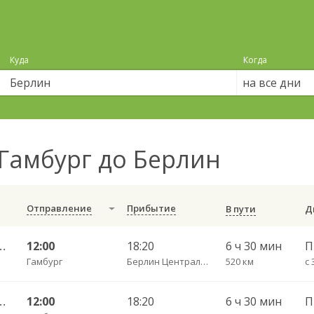
Куда
Когда
на все дни
Гамбург до Берлин
Отправление
Прибытие
В пути
н — Калининград АВ
12:00
18:20
6 ч 30 мин
П
Гамбург
Берлин Центральный АВ
520 км
н — Калининград АВ
12:00
18:20
6 ч 30 мин
П