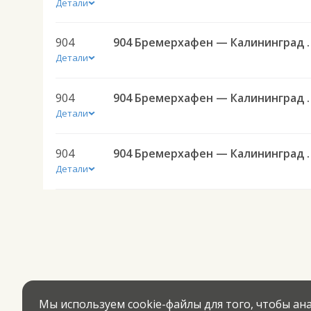
Детали
904
904 Бремерхафе
Детали
904
904 Бремерхафе
Детали
904
904 Бремерхафе
Детали
Мы используем cookie-файлы для того, чтобы а