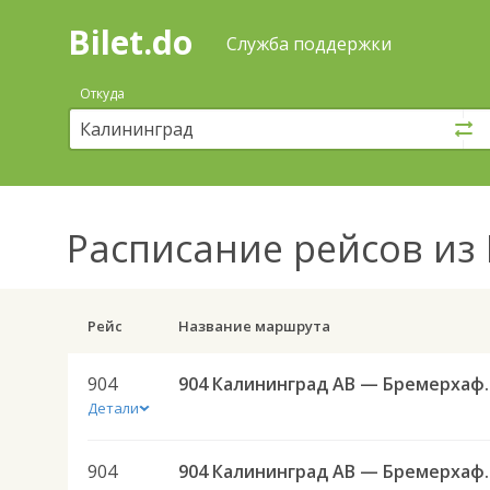
Bilet.do
—
Bilet.do
Поиск
Служба поддержки
и
покупка
Откуда
билетов
на
автобус
онлайн
Расписание рейсов
из 
Рейс
Название маршрута
904
904 Калининг
Детали
904
904 Калининг