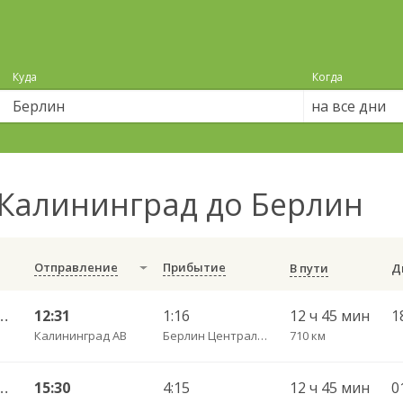
Куда
Когда
на все дни
Калининград до Берлин
Отправление
Прибытие
В пути
рад АВ — Бремерхафен
12:31
1:16
12 ч 45 мин
1
Калининград АВ
Берлин Центральный АВ
710 км
рад АВ — Бремерхафен
15:30
4:15
12 ч 45 мин
0