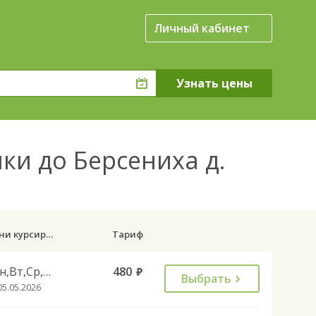
Личный кабинет
и до Берсениха д.
Дни курсирования
Тариф
Пн,Вт,Ср,Чт,Пт,Сб
480
руб.
Выбрать
05.05.2026