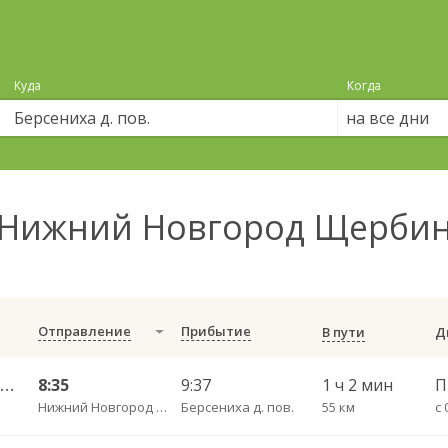
Куда
Когда
на все дни
Нижний Новгород Щербинк
Отправление
Прибытие
В пути
Нижний Новгород — Перевоз ч/з Вад 633
8:35
9:37
1 ч 2 мин
Нижний Новгород Щербинки
Берсениха д. пов.
55 км
с 