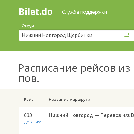
Bilet.do
—
Bilet.do
Поиск
Служба поддержки
и
покупка
Откуда
билетов
на
автобус
онлайн
Расписание рейсов
из 
пов.
Рейс
Название маршрута
633
Детали