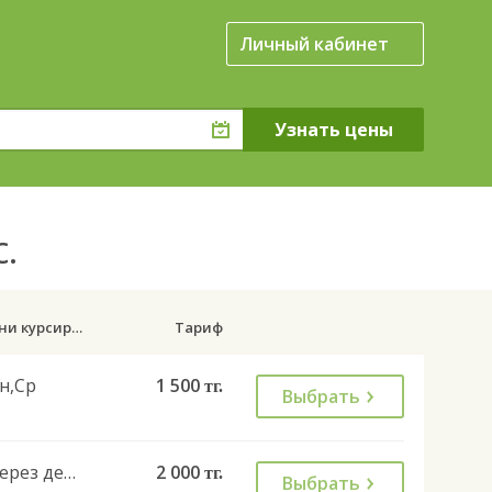
Личный кабинет
с.
Дни курсирования
Тариф
н,Ср
1 500
тг.
Выбрать
Через день
2 000
тг.
Выбрать