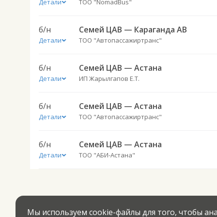
Детали
ТОО "NomadBus"
б/н
Семей ЦАВ — Караганда АВ
Детали
ТОО "Автопассажиртранс"
б/н
Семей ЦАВ — Астана
Детали
ИП Жарылгапов Е.Т.
б/н
Семей ЦАВ — Астана
Детали
ТОО "Автопассажиртранс"
б/н
Семей ЦАВ — Астана
Детали
ТОО "АБИ-Астана"
Мы используем cookie-файлы для того, чтобы а