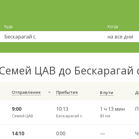
Куда
Когда
на все дни
Семей ЦАВ до Бескарагай 
Отправление
Прибытие
В пути
9:00
10:13
1 ч 13 мин
П
Семей ЦАВ
Бескарагай с.
83 км
14:10
0:00
—