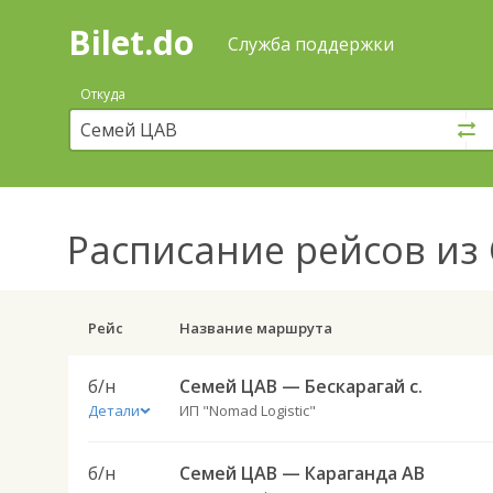
Bilet.do
—
Bilet.do
Поиск
Служба поддержки
и
покупка
Откуда
билетов
на
автобус
онлайн
Расписание рейсов
из 
Рейс
Название маршрута
б/н
Семей ЦАВ — Бескарагай с.
Детали
ИП "Nomad Logistic"
б/н
Семей ЦАВ — Караганда АВ