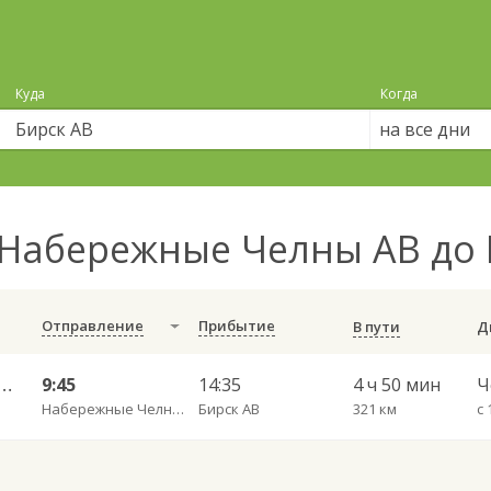
Куда
Когда
на все дни
Набережные Челны АВ до 
Отправление
Прибытие
В пути
 Восточный — Малояз с. КП 8974
9:45
14:35
4 ч 50 мин
Набережные Челны АВ
Бирск АВ
321 км
с 