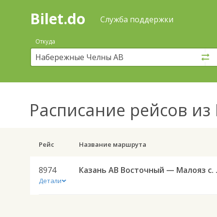
Bilet.do
—
Bilet.do
Поиск
Служба поддержки
и
покупка
Откуда
билетов
на
автобус
онлайн
Расписание рейсов
из 
Рейс
Название маршрута
8974
Казань АВ
Детали