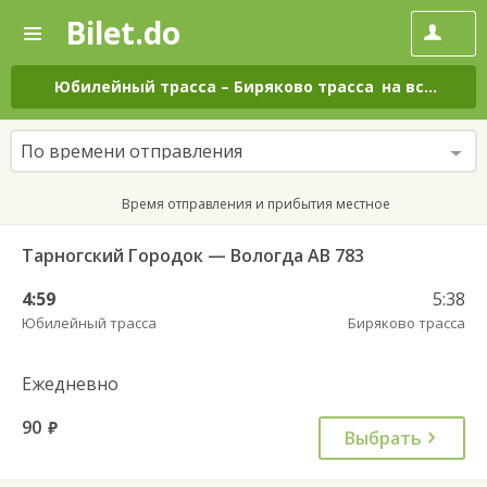
Bilet.do
—
Bilet.do
Поиск
и
покупка
Юбилейный трасса
–
Биряково трасса
на все дни
билетов
на
автобус
По времени отправления
онлайн
Время отправления и прибытия местное
Тарногский Городок — Вологда АВ 783
4:59
5:38
Юбилейный трасса
Биряково трасса
Ежедневно
90
руб.
Выбрать