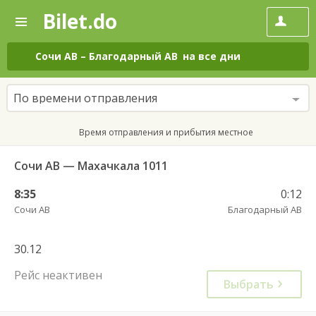
Bilet.do
—
Bilet.do
Поиск
и
покупка
Сочи АВ
–
Благодарный АВ
на все дни
билетов
на
автобус
По времени отправления
онлайн
Время отправления и прибытия местное
Сочи АВ — Махачкала 1011
8:35
0:12
Сочи АВ
Благодарный АВ
30.12
Рейс неактивен
Выбрать