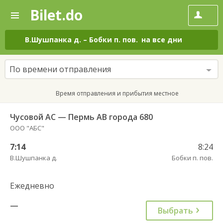
Bilet.do
—
Bilet.do
Поиск
и
покупка
В.Шушпанка д.
–
Бобки п. пов.
на все дни
билетов
на
автобус
По времени отправления
онлайн
Время отправления и прибытия местное
Чусовой АС — Пермь АВ города 680
ООО "АБС"
7:14
8:24
В.Шушпанка д.
Бобки п. пов.
Ежедневно
—
Выбрать