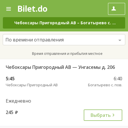
Bilet.do
—
Bilet.do
Поиск
и
покупка
Чебоксары Пригородный АВ
–
Богатырево с. пов.
на
билетов
на
автобус
По времени отправления
онлайн
Время отправления и прибытия местное
Чебоксары Пригородный АВ — Унгасемы д. 206
5:45
6:40
Чебоксары Пригородный АВ
Богатырево с. пов.
Ежедневно
245
руб.
Выбрать