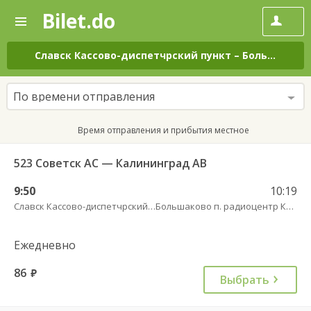
Bilet.do
—
Bilet.do
Поиск
и
покупка
Славск Кассово-диспетчрский пункт
–
Большаково п. радиоцентр Краснознаменское
билетов
на
автобус
По времени отправления
онлайн
Время отправления и прибытия местное
523 Советск АС — Калининград АВ
9:50
10:19
Славск Кассово-диспетчрский пункт
Большаково п. радиоцентр Краснознаменское
Ежедневно
86
руб.
Выбрать