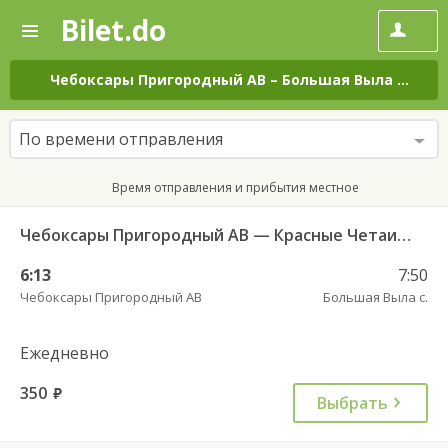
Bilet.do
—
Bilet.do
Поиск
и
покупка
Чебоксары Пригородный АВ
–
Большая Выла с.
на 
билетов
на
автобус
По времени отправления
онлайн
Время отправления и прибытия местное
Чебоксары Пригородный АВ — Красные Четаи с. ДКП ч/з Аликово с. ДКП 753
6:13
7:50
Чебоксары Пригородный АВ
Большая Выла с.
Ежедневно
350
руб.
Выбрать