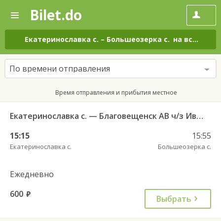
Bilet.do
—
Bilet.do
Поиск
и
покупка
Екатеринославка с.
–
Большеозерка с.
на все дни
билетов
на
автобус
По времени отправления
онлайн
Время отправления и прибытия местное
Екатеринославка с. — Благовещенск АВ ч/з Ивановку 512
15:15
15:55
Екатеринославка с.
Большеозерка с.
Ежедневно
600
руб.
Выбрать