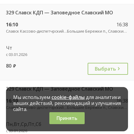
329 Славск КДП — Заповедное Славский МО
16:10
16:38
Славск Кассово-диспетчрский пункт
Большие Бережки п., Славский МО
Чт
с 03.01.2026
80
руб.
Выбрать
329 Славск КДП — Заповедное Славский МО
Мы используем
cookie-файлы
для аналитики
16:10
16:38
ваших действий, рекомендаций и улучшения
Славск Кассово-диспетчрский пункт
Большие Бережки п., Славский МО
сайта.
Принять
Пн,Вт,Ср,Пт,Сб
с 03.01.2026