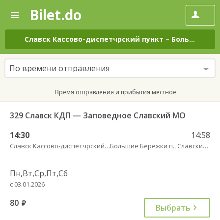
Bilet.do
—
Bilet.do
Поиск
и
покупка
Славск Кассово-диспетчрский пункт
–
Большие Бережки п., Славский МО
билетов
на
автобус
По времени отправления
онлайн
Время отправления и прибытия местное
329 Славск КДП — Заповедное Славский МО
14:30
14:58
Славск Кассово-диспетчрский пункт
Большие Бережки п., Славский МО
Пн,Вт,Ср,Пт,Сб
с 03.01.2026
80
руб.
Выбрать