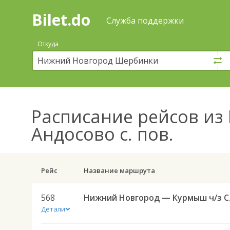
Bilet.do
—
Bilet.do
Поиск
Служба поддержки
и
покупка
Откуда
билетов
на
автобус
онлайн
Расписание рейсов
из 
Андосово с. пов.
Рейс
Название маршрута
568
Нижний
Детали