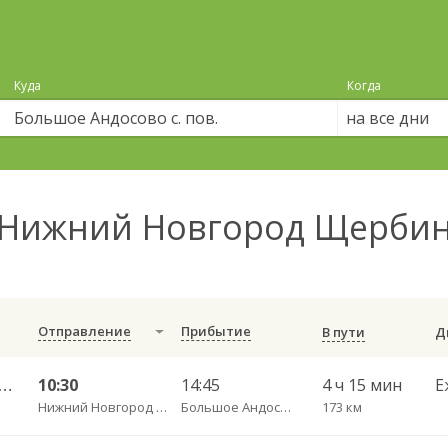
Куда
Когда
на все дни
Нижний Новгород Щербин
Отправление
Прибытие
В пути
 Новгород — Курмыш ч/з Сергач 568
10:30
14:45
4 ч 15 мин
Е
Нижний Новгород Щербинки
Большое Андосово с. пов.
173 км