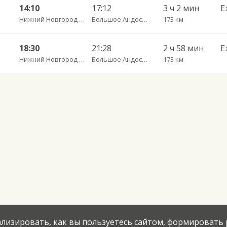
14:10
17:12
3 ч 2 мин
Е
Нижний Новгород Щербинки
Большое Андосово с. пов.
173 км
18:30
21:28
2 ч 58 мин
Е
Нижний Новгород Щербинки
Большое Андосово с. пов.
173 км
нализировать, как вы пользуетесь сайтом, формировать