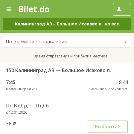
Bilet.do
—
Bilet.do
Поиск
и
покупка
Калининград АВ
–
Большое Исаково п.
на все дни
билетов
на
автобус
По времени отправления
онлайн
Время отправления и прибытия местное
150 Калининград АВ — Большое Исаково п.
7:45
8:44
Калининград АВ
Большое Исаково п.
Пн,Вт,Ср,Чт,Пт,Сб
с 12.01.2026
38
руб.
Выбрать