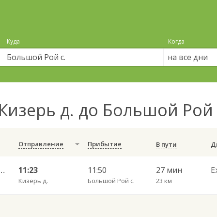
Куда
Когда
на все дни
Кизерь д. до Большой Рой 
Отправление
Прибытие
В пути
 — Набережные Челны АВ 702
11:23
11:50
27 мин
Е
Кизерь д.
Большой Рой с.
23 км