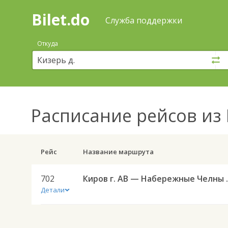
Bilet.do
—
Bilet.do
Поиск
Служба поддержки
и
покупка
Откуда
билетов
на
автобус
онлайн
Расписание рейсов
из 
Рейс
Название маршрута
702
Киров г. АВ
Детали