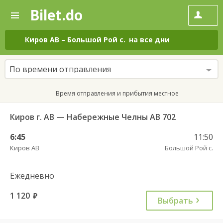
Bilet.do
—
Bilet.do
Поиск
и
покупка
Киров АВ
–
Большой Рой с.
на все дни
билетов
на
автобус
По времени отправления
онлайн
Время отправления и прибытия местное
Киров г. АВ — Набережные Челны АВ 702
6:45
11:50
Киров АВ
Большой Рой с.
Ежедневно
1 120
руб.
Выбрать