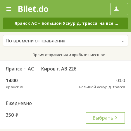
Bilet.do
—
Bilet.do
Поиск
и
покупка
Яранск АС
–
Большой Яснур д. трасса
на все дни
билетов
на
автобус
По времени отправления
онлайн
Время отправления и прибытия местное
Яранск г. АС — Киров г. АВ 226
14:00
0:00
Яранск АС
Большой Яснур д. трасса
Ежедневно
350
руб.
Выбрать