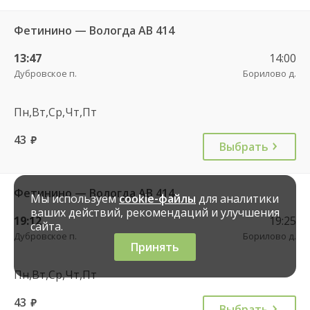
Фетинино — Вологда АВ 414
13:47
14:00
Дубровское п.
Борилово д.
Пн,Вт,Ср,Чт,Пт
43
руб.
Выбрать
Фетинино — Вологда АВ 414
Мы используем
cookie-файлы
для аналитики
ваших действий, рекомендаций и улучшения
19:12
19:25
сайта.
Дубровское п.
Борилово д.
Принять
Пн,Вт,Ср,Чт,Пт
43
руб.
Выбрать