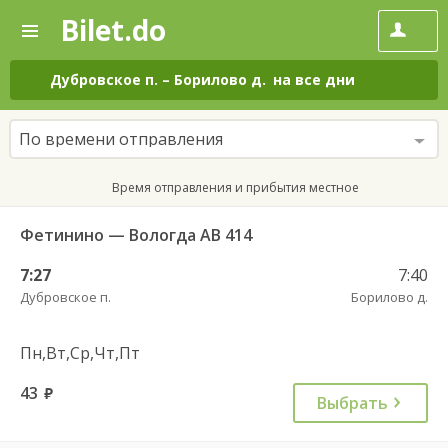
Bilet.do
—
Bilet.do
Поиск
и
покупка
Дубровское п.
–
Борилово д.
на все дни
билетов
на
автобус
По времени отправления
онлайн
Время отправления и прибытия местное
Фетинино — Вологда АВ 414
7:27
7:40
Дубровское п.
Борилово д.
Пн,Вт,Ср,Чт,Пт
43
руб.
Выбрать