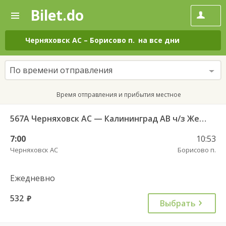
Bilet.do
—
Bilet.do
Поиск
и
покупка
Черняховск АС
–
Борисово п.
на все дни
билетов
на
автобус
По времени отправления
онлайн
Время отправления и прибытия местное
567А Черняховск АС — Калининград АВ ч/з Железнодорожный КДП, Правдинск КДП
7:00
10:53
Черняховск АС
Борисово п.
Ежедневно
532
руб.
Выбрать