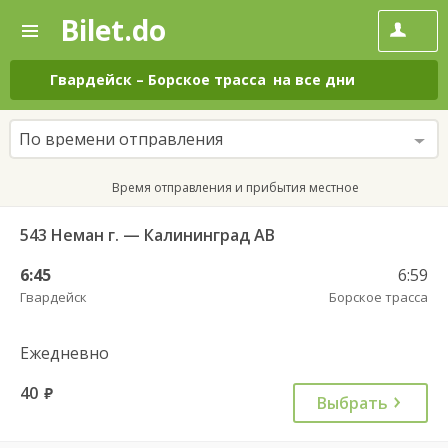
Bilet.do
—
Bilet.do
Поиск
и
покупка
Гвардейск
–
Борское трасса
на все дни
билетов
на
автобус
По времени отправления
онлайн
Время отправления и прибытия местное
543 Неман г. — Калининград АВ
6:45
6:59
Гвардейск
Борское трасса
Ежедневно
40
руб.
Выбрать