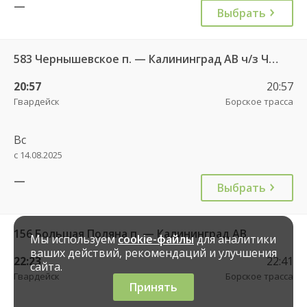
—
Выбрать
583 Чернышевское п. — Калининград АВ ч/з Черняховск АС
20:57
20:57
Гвардейск
Борское трасса
Вс
с 14.08.2025
—
Выбрать
156 Большая Поляна п. — Калининград АВ
Мы используем
cookie-файлы
для аналитики
ваших действий, рекомендаций и улучшения
22:23
22:41
сайта.
Гвардейск
Борское трасса
Принять