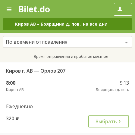
Bilet.do
—
Bilet.do
Поиск
и
покупка
Киров АВ
–
Боярщина д. пов.
на все дни
билетов
на
автобус
По времени отправления
онлайн
Время отправления и прибытия местное
Киров г. АВ — Орлов 207
8:00
9:13
Киров АВ
Боярщина д. пов.
Ежедневно
320
руб.
Выбрать