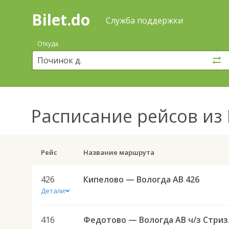
Bilet.do
—
Bilet.do
Поиск
Служба поддержки
и
покупка
Откуда
билетов
на
автобус
онлайн
Расписание рейсов
из 
Рейс
Название маршрута
426
Кипелово — Вологда АВ 426
Детали
416
Федото