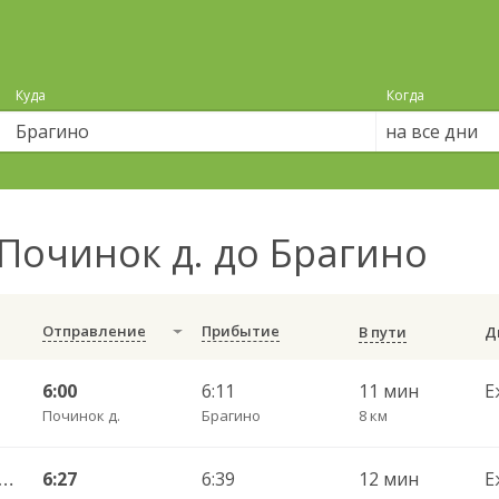
Куда
Когда
на все дни
Починок д. до Брагино
Отправление
Прибытие
В пути
6:00
6:11
11 мин
Е
Починок д.
Брагино
8 км
во — Вологда АВ ч/з Стризнево 416
6:27
6:39
12 мин
Е