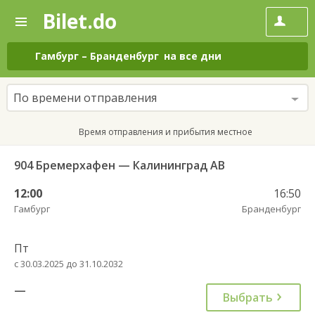
Bilet.do
—
Bilet.do
Поиск
и
покупка
Гамбург
–
Бранденбург
на все дни
билетов
на
автобус
По времени отправления
онлайн
Время отправления и прибытия местное
904 Бремерхафен — Калининград АВ
12:00
16:50
Гамбург
Бранденбург
Пт
с 30.03.2025 до 31.10.2032
—
Выбрать