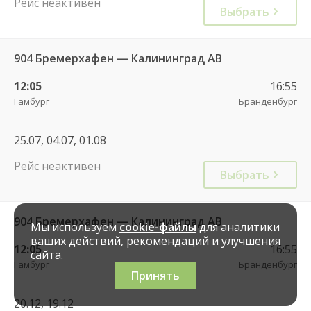
Рейс неактивен
Выбрать
904 Бремерхафен — Калининград АВ
12:05
16:55
Гамбург
Бранденбург
25.07, 04.07, 01.08
Рейс неактивен
Выбрать
904 Бремерхафен — Калининград АВ
Мы используем
cookie-файлы
для аналитики
ваших действий, рекомендаций и улучшения
12:05
16:55
сайта.
Гамбург
Бранденбург
Принять
20.12, 19.12