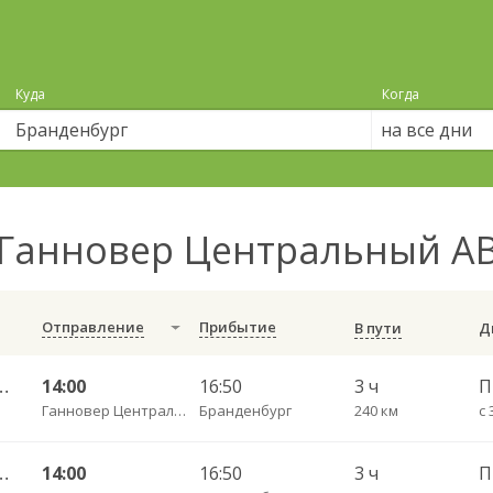
Куда
Когда
на все дни
Ганновер Центральный АВ
Отправление
Прибытие
В пути
н — Калининград АВ
14:00
16:50
3 ч
П
Ганновер Центральный АВ
Бранденбург
240 км
н — Калининград АВ
14:00
16:50
3 ч
П