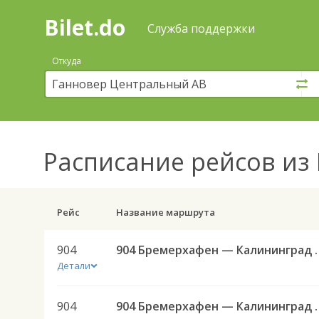
Bilet.do
—
Bilet.do
Поиск
Служба поддержки
и
покупка
Откуда
билетов
на
автобус
онлайн
Расписание рейсов
из 
Рейс
Название маршрута
904
904 Бремерхафе
Детали
904
904 Бремерхафе