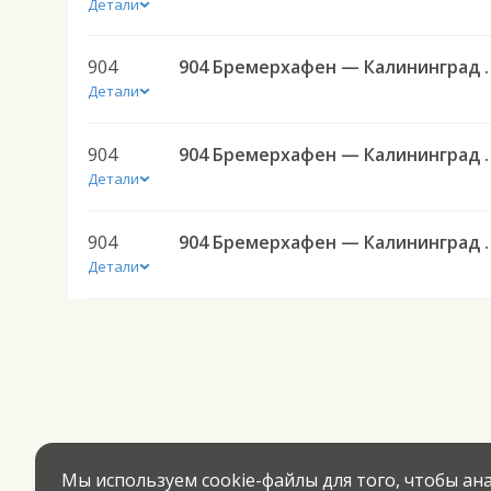
Детали
904
904 Бремерхафе
Детали
904
904 Бремерхафе
Детали
904
904 Бремерхафе
Детали
Мы используем cookie-файлы для того, чтобы а