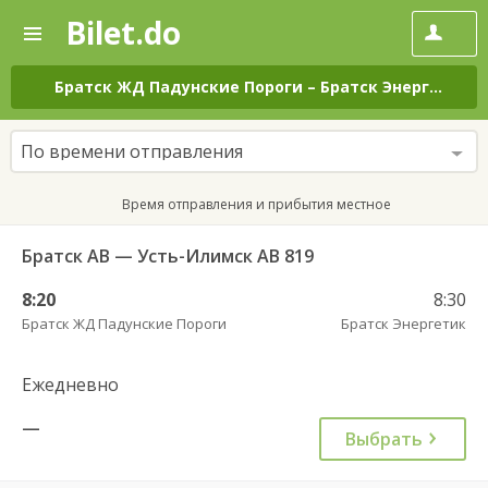
Bilet.do
—
Bilet.do
Поиск
и
покупка
Братск ЖД Падунские Пороги
–
Братск Энергетик
н
билетов
на
автобус
По времени отправления
онлайн
Время отправления и прибытия местное
Братск АВ — Усть-Илимск АВ 819
8:20
8:30
Братск ЖД Падунские Пороги
Братск Энергетик
Ежедневно
—
Выбрать