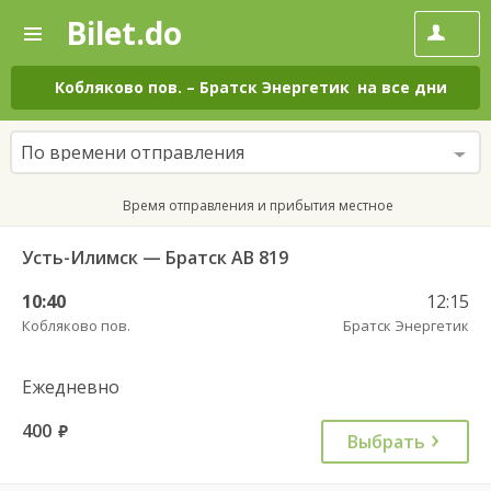
Bilet.do
—
Bilet.do
Поиск
и
покупка
Кобляково пов.
–
Братск Энергетик
на все дни
билетов
на
автобус
По времени отправления
онлайн
Время отправления и прибытия местное
Усть-Илимск — Братск АВ 819
10:40
12:15
Кобляково пов.
Братск Энергетик
Ежедневно
400
руб.
Выбрать