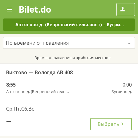
Bilet.do
—
Bilet.do
Поиск
и
покупка
Антоново д. (Вепревский сельсовет)
–
Бугрино д.
н
билетов
на
автобус
По времени отправления
онлайн
Время отправления и прибытия местное
Виктово — Вологда АВ 408
8:55
0:00
Антоново д. (Вепревский сельсовет)
Бугрино д.
Ср,Пт,Сб,Вс
—
Выбрать