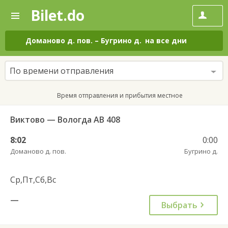
Bilet.do
—
Bilet.do
Поиск
и
покупка
Доманово д. пов.
–
Бугрино д.
на все дни
билетов
на
автобус
По времени отправления
онлайн
Время отправления и прибытия местное
Виктово — Вологда АВ 408
8:02
0:00
Доманово д. пов.
Бугрино д.
Ср,Пт,Сб,Вс
—
Выбрать