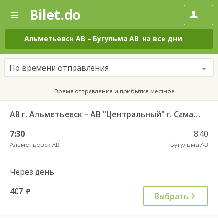
Bilet.do
—
Bilet.do
Поиск
и
покупка
Альметьевск АВ
–
Бугульма АВ
на все дни
билетов
на
автобус
По времени отправления
онлайн
Время отправления и прибытия местное
АВ г. Альметьевск – АВ "Центральный" г. Самара
7:30
8:40
Альметьевск АВ
Бугульма АВ
Через день
407
руб.
Выбрать