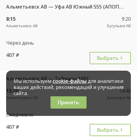
Альметьевск АВ — Уфа АВ Южный 555 (АПОПАТ)
8:15
9:20
Альметьевск АВ
Бугульма АВ
Через день
407
руб.
Выбрать
Альметьевск АВ — Туймaзы 1001
Мы используем
cookie-файлы
для аналитики
ваших действий, рекомендаций и улучшения
13:30
14:40
сайта.
Альметьевск АВ
Бугульма АВ
Принять
Ежедневно
407
руб.
Выбрать