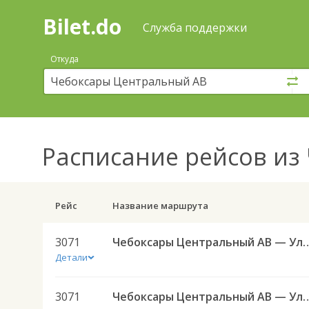
Bilet.do
—
Bilet.do
Поиск
Служба поддержки
и
покупка
Откуда
билетов
на
автобус
онлайн
Расписание рейсов
из 
Рейс
Название маршрута
3071
Чебоксары Центральный АВ — Ульяновск (Новый город
Детали
3071
Чебоксары Центральный АВ — Ульяновск (Новый город