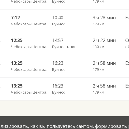
Чебоксары Центральный АВ
Буинск
179 км
АВ — Тетюши 4343
7:12
10:40
3 ч 28 мин
Е
Чебоксары Центральный АВ
Буинск
179 км
В — Киря 540
12:35
14:57
2 ч 22 мин
С
Чебоксары Центральный АВ
Буинск п. пов.
130 км
с 
) ч/з Яльчики с. ДКП 7914
13:25
16:23
2 ч 58 мин
Е
Чебоксары Центральный АВ
Буинск
179 км
) ч/з Яльчики с. ДКП 7914
13:25
16:23
2 ч 58 мин
Е
Чебоксары Центральный АВ
Буинск
179 км
нализировать, как вы пользуетесь сайтом, формировать