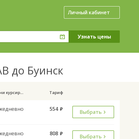
Личный кабинет
В до Буинск
Дни курсирования
Тариф
жедневно
554
руб.
Выбрать
жедневно
808
руб.
Выбрать