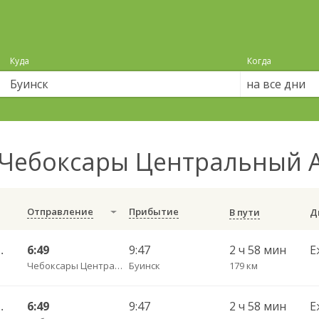
Куда
Когда
на все дни
Чебоксары Центральный А
Отправление
Прибытие
В пути
) ч/з Яльчики с. ДКП 3071
6:49
9:47
2 ч 58 мин
Е
Чебоксары Центральный АВ
Буинск
179 км
) ч/з Яльчики с. ДКП 3071
6:49
9:47
2 ч 58 мин
Е