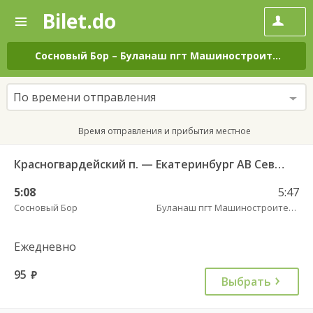
Bilet.do
—
Bilet.do
Поиск
и
покупка
Сосновый Бор
–
Буланаш пгт Машиностроителей
н
билетов
на
автобус
По времени отправления
онлайн
Время отправления и прибытия местное
Красногвардейский п. — Екатеринбург АВ Северный 997
5:08
5:47
Сосновый Бор
Буланаш пгт Машиностроителей
Ежедневно
95
руб.
Выбрать