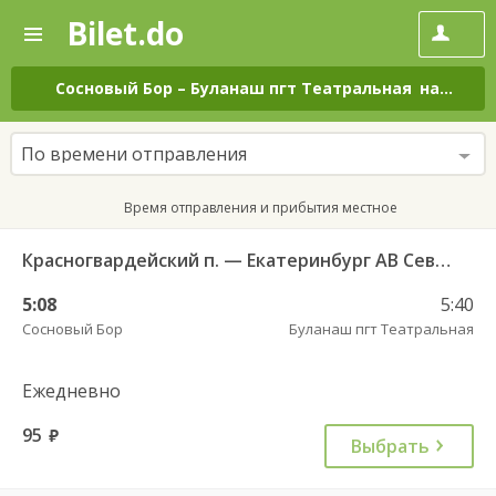
Bilet.do
—
Bilet.do
Поиск
и
покупка
Сосновый Бор
–
Буланаш пгт Театральная
на все дни
билетов
на
автобус
По времени отправления
онлайн
Время отправления и прибытия местное
Красногвардейский п. — Екатеринбург АВ Северный 997
5:08
5:40
Сосновый Бор
Буланаш пгт Театральная
Ежедневно
95
руб.
Выбрать