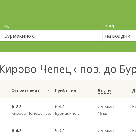
Куда
Когда
на все дни
Кирово-Чепецк пов. до Бу
Отправление
Прибытие
В пути
6:22
6:47
25 мин
Е
Кирово-Чепецк пов.
Бурмакино с.
16 км
8:42
9:07
25 мин
Е