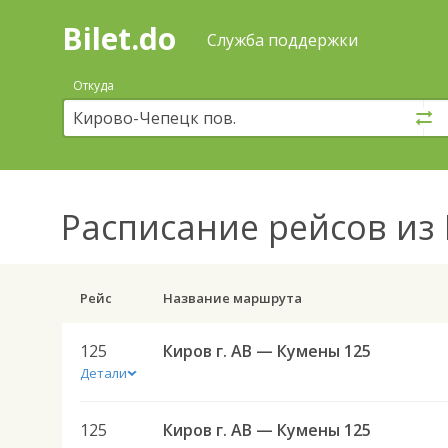
Bilet.do
—
Bilet.do
Поиск
Служба поддержки
и
покупка
Откуда
билетов
на
автобус
онлайн
Расписание рейсов
из 
Рейс
Название маршрута
125
Киров г. АВ — Кумены 125
Детали
125
Киров г. АВ — Кумены 125