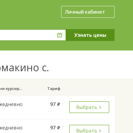
Личный кабинет
рмакино с.
Дни курсирования
Тариф
жедневно
97
руб.
Выбрать
жедневно
97
руб.
Выбрать