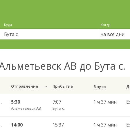
Куда
Когда
на все дни
Альметьевск АВ до Бута с.
Отправление
Прибытие
В пути
с. 122 ч/з Акташ
5:30
7:07
1 ч 37 мин
Е
Альметьевск АВ
Бута с.
с. 122 ч/з Акташ
14:00
15:37
1 ч 37 мин
Е