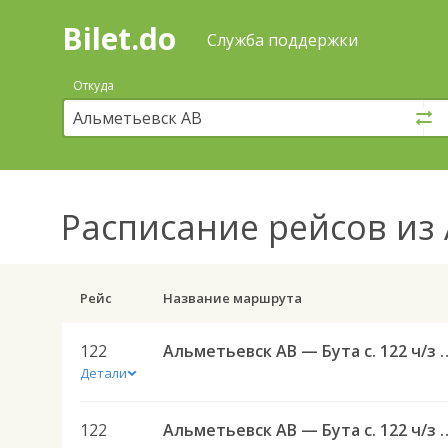
Bilet.do
—
Bilet.do
Поиск
Служба поддержки
и
покупка
Откуда
билетов
на
автобус
онлайн
Расписание рейсов
из 
Рейс
Название маршрута
122
Альметьевск АВ — Бута 
Детали
122
Альметьевск АВ — Бута 