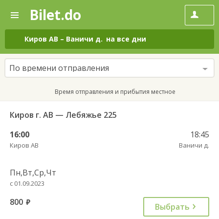
Bilet.do
—
Bilet.do
Поиск
и
покупка
Киров АВ
–
Ваничи д.
на все дни
билетов
на
автобус
По времени отправления
онлайн
Время отправления и прибытия местное
Киров г. АВ — Лебяжье 225
16:00
18:45
Киров АВ
Ваничи д.
Пн,Вт,Ср,Чт
с 01.09.2023
800
руб.
Выбрать